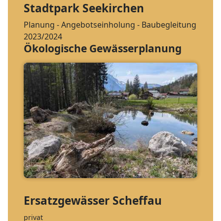
Stadtpark Seekirchen
Planung - Angebotseinholung - Baubegleitung
2023/2024
Ökologische Gewässerplanung
Ersatzgewässer Scheffau
privat