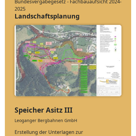
Bundesvergabegesetz - Fachbauaufsicht 2024-
2025
Landschaftsplanung
Speicher Asitz III
Leoganger Bergbahnen GmbH
Erstellung der Unterlagen zur