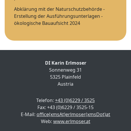
Abklärung mit der Naturschutzbehörde -
Erstellung der Ausführungsunterlagen -
ökologische Bauaufsicht 2024
DI Karin Erlmoser
Sonnenweg 31
5325 Plainfeld
Austria
Telefon:
+43 (0)6229 / 3525
Fax: +43 (0)6229 / 3525-15
E-Mail:
office(xmsAt)erlmoser(xmsDot)at
Web:
www.erlmoser.at